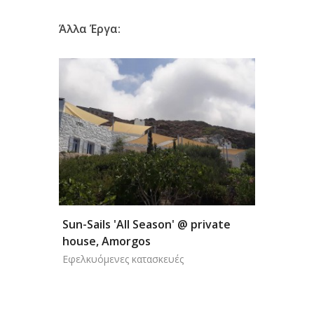
Άλλα Έργα:
Sun-Sails 'All Season' @ private
Car-Pa
house, Amorgos
superm
Εφελκυόμενες κατασκευές
Parking