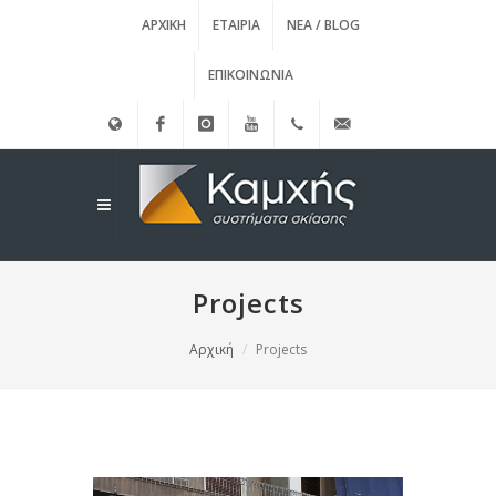
ΑΡΧΙΚΉ
ΕΤΑΙΡΊΑ
ΝΈΑ / BLOG
ΕΠΙΚΟΙΝΩΝΊΑ
English
Facebook
instagram
Youtube
(+30)
info@kamxis.gr
210.3455761
Projects
Αρχική
Projects