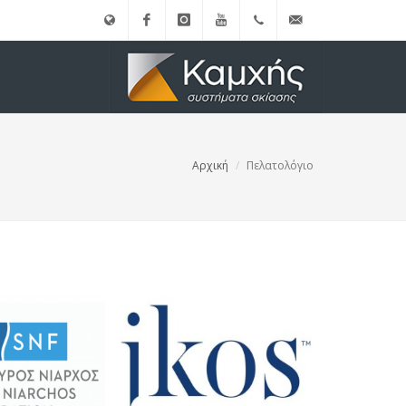
English
Facebook
instagram
Youtube
(+30)
info@kamxis.gr
210.3455761
Αρχική
Πελατολόγιο