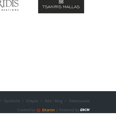
/
Προϊόντα
/
Εταιρία
/
Νέα / Blog
/
Επικοινωνία
Created by
Bitamin
| Powered by