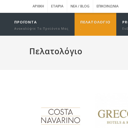
ΑΡΧΙΚΉ
ΕΤΑΙΡΊΑ
ΝΈΑ / BLOG
ΕΠΙΚΟΙΝΩΝΊΑ
ΠΡΟΪΌΝΤΑ
ΠΕΛΑΤΟΛΌΓΙΟ
PR
Ανακαλύψτε Τα Προϊόντα Μας
.
Εν
Πελατολόγιο