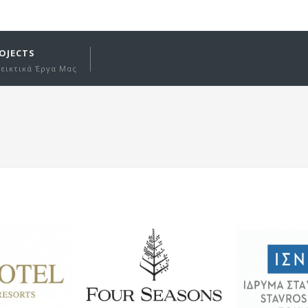
OJECTS
δεικτικά Έργα Μας