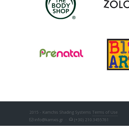
2015 - Kamchis Shading Systems
Terms of Use
info@kamxis.gr
·
(+30) 210.3455761