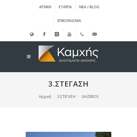
ΑΡΧΙΚΉ
ΕΤΑΙΡΊΑ
ΝΈΑ / BLOG
ΕΠΙΚΟΙΝΩΝΊΑ
English
Facebook
instagram
Youtube
(+30)
info@kamxis.gr
210.3455761
3.ΣΤΕΓΑΣΗ
Αρχική
3.ΣΤΕΓΑΣΗ
GAZEBOS