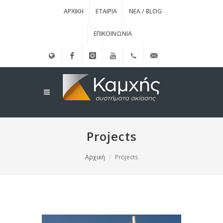
ΑΡΧΙΚΉ
ΕΤΑΙΡΊΑ
ΝΈΑ / BLOG
ΕΠΙΚΟΙΝΩΝΊΑ
English
Facebook
instagram
Youtube
(+30)
info@kamxis.gr
210.3455761
Projects
Αρχική
Projects