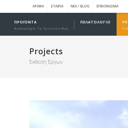
ΑΡΧΙΚΉ
ΕΤΑΙΡΊΑ
ΝΈΑ / BLOG
ΕΠΙΚΟΙΝΩΝΊΑ
ΠΡΟΪΌΝΤΑ
ΠΕΛΑΤΟΛΌΓΙΟ
PR
Ανακαλύψτε Τα Προϊόντα Μας
.
Εν
Projects
Έκθεση Έργων