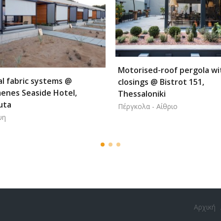
Byzantine Museum @ Ath
sed-roof pergola with side
Εσωτερικός χώρος
gs @ Bistrot 151,
loniki
α - Αίθριο
Αρχική