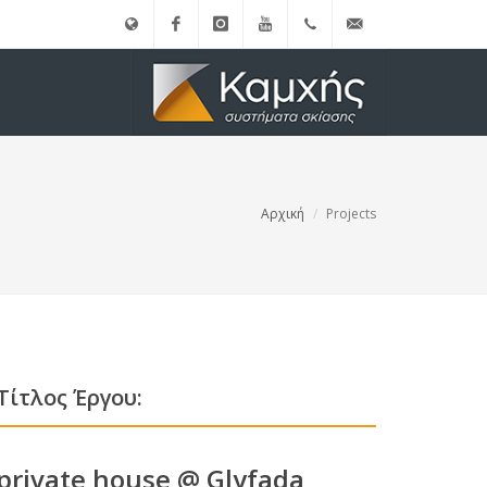
English
Facebook
instagram
Youtube
(+30)
info@kamxis.gr
210.3455761
Αρχική
Projects
Τίτλος Έργου:
private house @ Glyfada