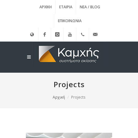
ΑΡΧΙΚΉ
ΕΤΑΙΡΊΑ
ΝΈΑ / BLOG
ΕΠΙΚΟΙΝΩΝΊΑ
English
Facebook
instagram
Youtube
(+30)
info@kamxis.gr
210.3455761
Projects
Αρχική
Projects