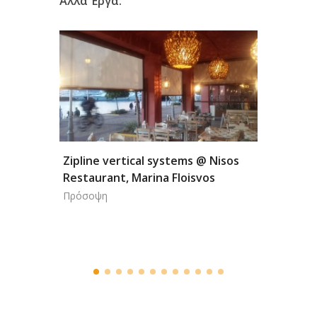
Άλλα Έργα:
Zipline vertical systems @ Nisos
'Luisa'
Restaurant, Marina Floisvos
FRIDAY'
Πρόσοψη
Πρόσοψ