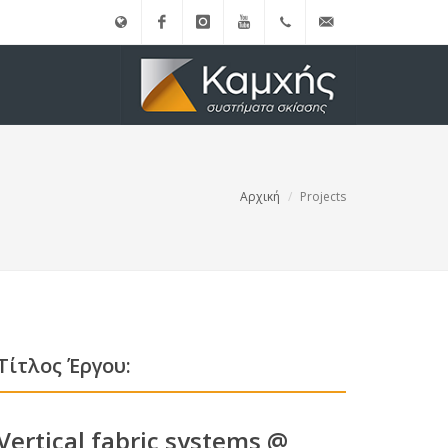
English
Facebook
instagram
Youtube
(+30)
info@kamxis.gr
210.3455761
Αρχική
Projects
Τίτλος Έργου:
Vertical fabric systems @