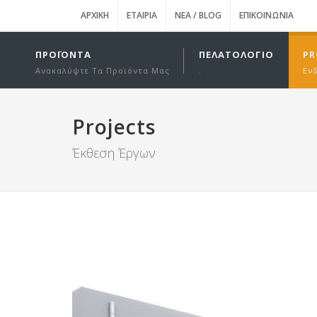
ΑΡΧΙΚΉ
ΕΤΑΙΡΊΑ
ΝΈΑ / BLOG
ΕΠΙΚΟΙΝΩΝΊΑ
ΠΡΟΪΌΝΤΑ
ΠΕΛΑΤΟΛΌΓΙΟ
PR
Ανακαλύψτε Τα Προϊόντα Μας
.
Εν
Projects
Έκθεση Έργων