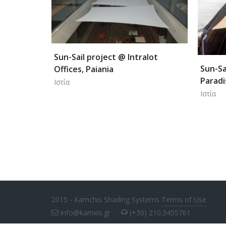
alot
Jumbo 
Sun-Sail project @ Caldera Creta
Kypari
Paradise, Chania, Crete
Πέργκολ
Ιστία
2015 - Kamchis Shading Systems
Terms of Use
info@kamxis.gr
·
(+30) 210.3455761