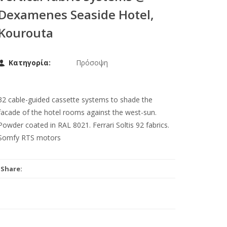
Dexamenes Seaside Hotel,
Kourouta
Κατηγορία:
Πρόσοψη
32 cable-guided cassette systems to shade the
facade of the hotel rooms against the west-sun.
Powder coated in RAL 8021. Ferrari Soltis 92 fabrics.
Somfy RTS motors
Share: