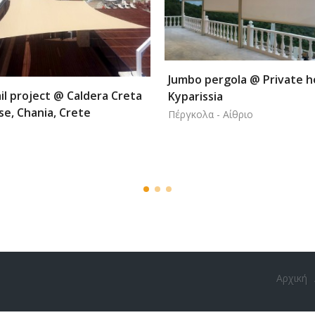
pergola @ Private house,
ssia
Tensile Architecture @ 'Ge
α - Αίθριο
building, Athens
Εφελκυόμενες κατασκευές
Αρχική