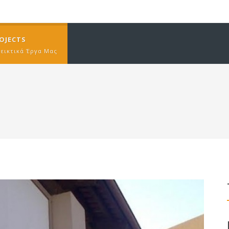
OJECTS
δεικτικά Έργα Μας