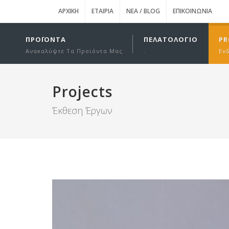
ΑΡΧΙΚΉ
ΕΤΑΙΡΊΑ
ΝΈΑ / BLOG
ΕΠΙΚΟΙΝΩΝΊΑ
ΠΡΟΪΌΝΤΑ
ΠΕΛΑΤΟΛΌΓΙΟ
PR
Ανακαλύψτε Τα Προϊόντα Μας
.
Εν
Projects
Έκθεση Έργων