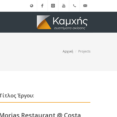
English
Facebook
instagram
Youtube
(+30)
info@kamxis.gr
210.3455761
Αρχική
Projects
Τίτλος Έργου:
Morias Restaurant @ Costa