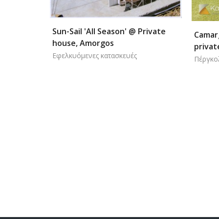
 Private
Prima
Camargue Renson pergola @
private house, Ekali
Ιστία
Πέργκολα - Αίθριο