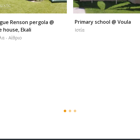
ry school @ Voula
Car-Park shades @ METR
supermarket, Arta
Parking