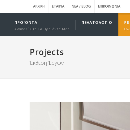
ΑΡΧΙΚΉ
ΕΤΑΙΡΊΑ
ΝΈΑ / BLOG
ΕΠΙΚΟΙΝΩΝΊΑ
ΠΡΟΪΌΝΤΑ
ΠΕΛΑΤΟΛΌΓΙΟ
PR
Ανακαλύψτε Τα Προϊόντα Μας
.
Εν
Projects
Έκθεση Έργων