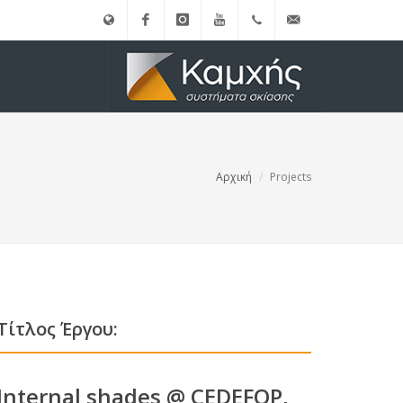
English
Facebook
instagram
Youtube
(+30)
info@kamxis.gr
210.3455761
Αρχική
Projects
Τίτλος Έργου:
Internal shades @ CEDEFOP,