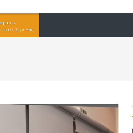
OJECTS
δεικτικά Έργα Μας