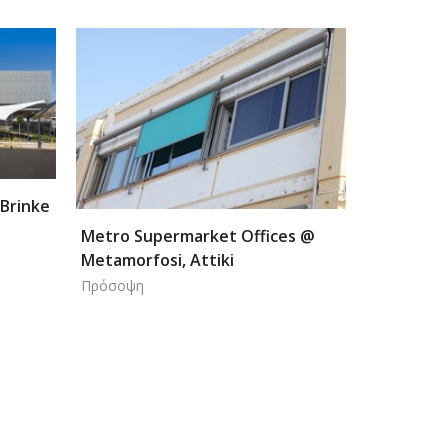
Metro Supermarket Offices @
Gazebo @ Private ho
Metamorfosi, Attiki
Gazebos
Πρόσοψη