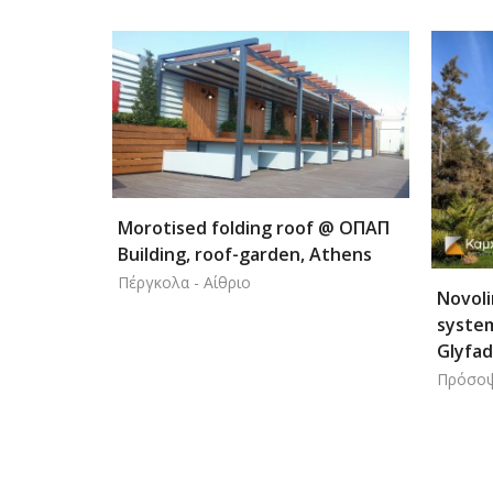
Morotised folding roof @ ΟΠΑΠ
Building, roof-garden, Athens
Πέργκολα - Αίθριο
Novoline vertical
systems @ Office 
Glyfada
Πρόσοψη