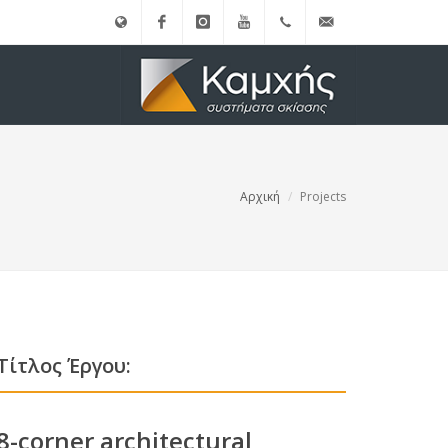
English
Facebook
instagram
Youtube
(+30)
info@kamxis.gr
210.3455761
Αρχική
Projects
Τίτλος Έργου:
8-corner architectural