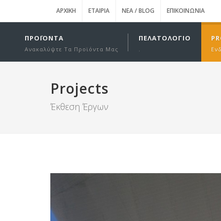
ΑΡΧΙΚΉ
ΕΤΑΙΡΊΑ
ΝΈΑ / BLOG
ΕΠΙΚΟΙΝΩΝΊΑ
ΠΡΟΪΌΝΤΑ
ΠΕΛΑΤΟΛΌΓΙΟ
PR
Ανακαλύψτε Τα Προϊόντα Μας
.
Εν
Projects
Έκθεση Έργων