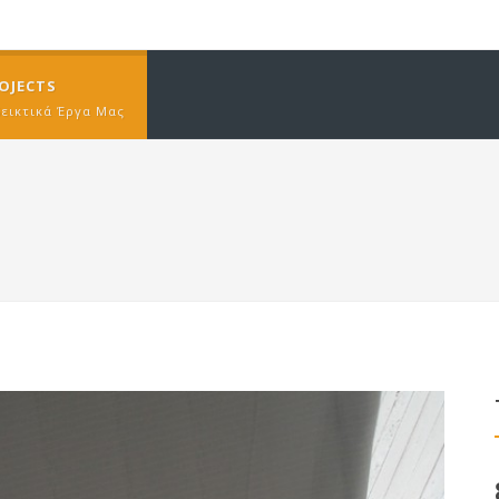
OJECTS
δεικτικά Έργα Μας