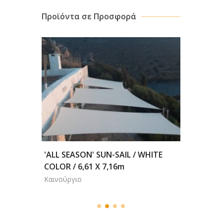
Προϊόντα σε Προσφορά
'ALL SEASON' SUN-SAIL / WHITE
ΤΕΝΤΑ 
UT
COLOR / 6,61 X 7,16m
CASSET
Καινούργιο
Καινούρ