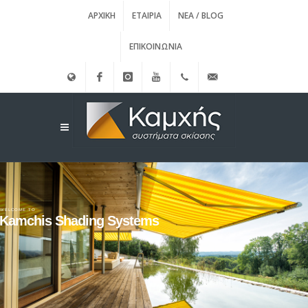
ΑΡΧΙΚΉ
ΕΤΑΙΡΊΑ
ΝΈΑ / BLOG
ΕΠΙΚΟΙΝΩΝΊΑ
English
Facebook
instagram
Youtube
(+30)
info@kamxis.gr
210.3455761
WELCOME TO
Kamchis Shading Systems